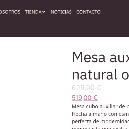
OSOTROS
TIENDA
NOTICIAS
CONTACTO
Mesa aux
natural 
629,00
€
519,00
€
Mesa cubo auxiliar de p
Hecha a mano con esmer
perfecta de modernidad
minimalista que exalta 