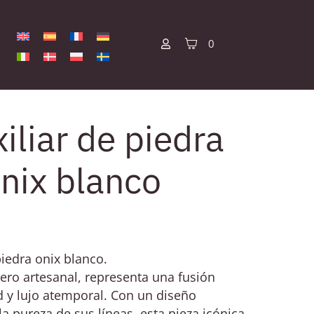
0
iliar de piedra
onix blanco
iedra onix blanco.
o artesanal, representa una fusión
 y lujo atemporal. Con un diseño
la pureza de sus líneas, esta pieza icónica