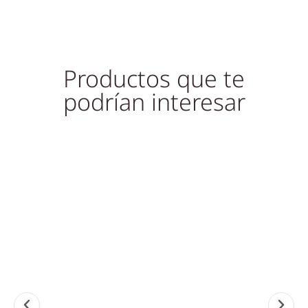
Productos que te
podrían interesar
¡A
¡Oferta!
¡Oferta!