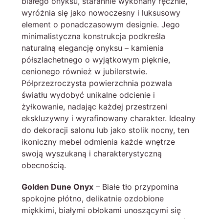
białego onyksu, starannie wykonany ręcznie,
wyróżnia się jako nowoczesny i luksusowy
element o ponadczasowym designie. Jego
minimalistyczna konstrukcja podkreśla
naturalną elegancję onyksu – kamienia
półszlachetnego o wyjątkowym pięknie,
cenionego również w jubilerstwie.
Półprzezroczysta powierzchnia pozwala
światłu wydobyć unikalne odcienie i
żyłkowanie, nadając każdej przestrzeni
ekskluzywny i wyrafinowany charakter. Idealny
do dekoracji salonu lub jako stolik nocny, ten
ikoniczny mebel odmienia każde wnętrze
swoją wyszukaną i charakterystyczną
obecnością.
Golden Dune Onyx
– Białe tło przypomina
spokojne płótno, delikatnie ozdobione
miękkimi, białymi obłokami unoszącymi się