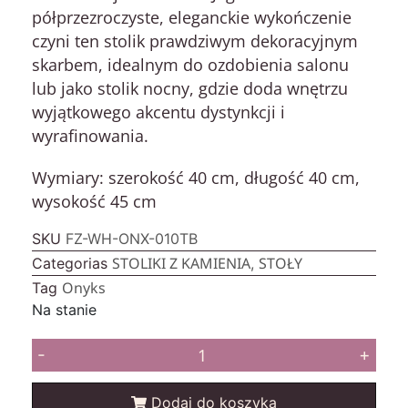
półprzezroczyste, eleganckie wykończenie
czyni ten stolik prawdziwym dekoracyjnym
skarbem, idealnym do ozdobienia salonu
lub jako stolik nocny, gdzie doda wnętrzu
wyjątkowego akcentu dystynkcji i
wyrafinowania.
Wymiary:
szerokość 40 cm, długość 40 cm,
wysokość 45 cm
SKU
FZ-WH-ONX-010TB
STOLIKI Z KAMIENIA
STOŁY
Categorias
,
Onyks
Tag
Na stanie
-
+
Dodaj do koszyka