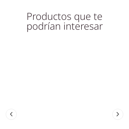
Productos que te
podrían interesar
¡Oferta!
LAVABOS, LAVABOS DE
LAVABOS, LAVABOS DE
LAV
MÁRMOL
MÁRMOL