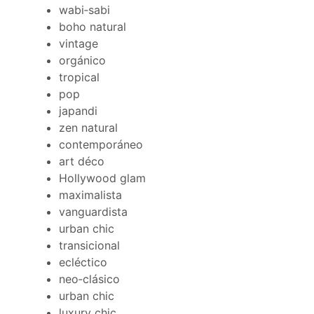
wabi‑sabi
boho natural
vintage
orgánico
tropical
pop
japandi
zen natural
contemporáneo
art déco
Hollywood glam
maximalista
vanguardista
urban chic
transicional
ecléctico
neo‑clásico
urban chic
luxury chic