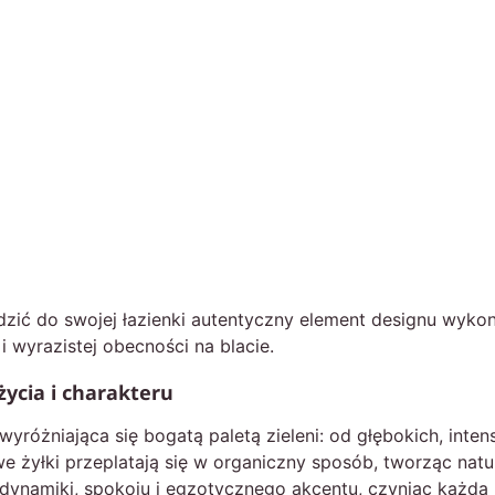
zić do swojej łazienki autentyczny element designu wykon
i wyrazistej obecności na blacie.
ycia i charakteru
óżniająca się bogatą paletą zieleni: od głębokich, inten
e żyłki przeplatają się w organiczny sposób, tworząc na
e dynamiki, spokoju i egzotycznego akcentu, czyniąc każ