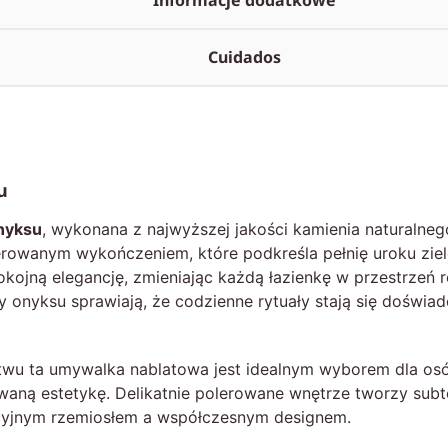
Informacje dodatkowe
Cuidados
u
nyksu
, wykonana z najwyższej jakości kamienia naturaln
erowanym wykończeniem, które podkreśla pełnię uroku ziel
jną elegancję, zmieniając każdą łazienkę w przestrzeń re
ory onyksu sprawiają, że codzienne rytuały stają się doświa
ictwu ta umywalka nablatowa jest idealnym wyborem dla o
owaną estetykę. Delikatnie polerowane wnętrze tworzy subte
cyjnym rzemiosłem a współczesnym designem.