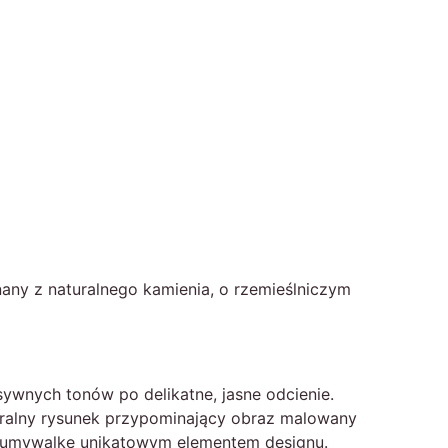
any z naturalnego kamienia, o rzemieślniczym
sywnych tonów po delikatne, jasne odcienie.
turalny rysunek przypominający obraz malowany
dą umywalkę unikatowym elementem designu.