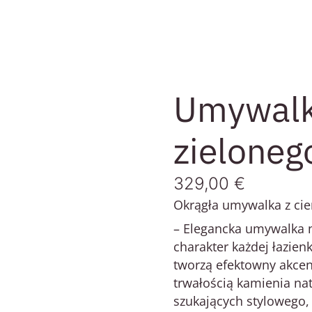
Umywalk
zieloneg
329,00
€
Okrągła umywalka z ci
– Elegancka
umywalka n
charakter każdej łazienk
tworzą efektowny akcen
trwałością kamienia na
szukających stylowego,