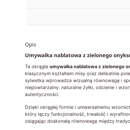
Opis
Umywalka nablatowa z zielonego onyks
Ta okrągła
umywalka nablatowa z zielonego o
klasycznym kształtem misy oraz delikatnie pol
sylwetka wprowadza wizualną równowagę i spoko
niepowtarzalny: naturalne żyłki, odcienie i wz
autentyczności.
Dzięki okrągłej formie i uniwersalnemu wzorn
który łączy funkcjonalność, trwałość i wyrafin
osiągając doskonałą równowagę między trady