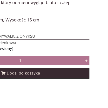
który odmieni wygląd blatu i całej
cm, Wysokość 15 cm
MYWALKI Z ONYKSU
zienkowa
ówiony)
+
Dodaj do koszyka