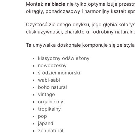
Montaż
na blacie
nie tylko optymalizuje przest
okrągły, ponadczasowy i harmonijny kształt sp
Czystość zielonego onyksu, jego głębia kolory
ekskluzywności, charakteru i odrobiny naturaln
Ta umywalka doskonale komponuje się ze styla
klasyczny odświeżony
nowoczesny
śródziemnomorski
wabi‑sabi
boho natural
vintage
organiczny
tropikalny
pop
japandi
zen natural