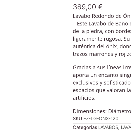
369,00
€
Lavabo Redondo de Ónix
– Este Lavabo de Baño e
de la piedra, con borde
ligeramente rugosa. Su 
auténtica del ónix, don
trazos marrones y rojiz
Gracias a sus líneas irr
aporta un encanto singu
exclusivos y sofisticado
espacios que valoran la
artificios.
Dimensiones: Diámetro 
SKU
FZ-LG-ONX-120
LAVABOS
LAV
Categorias
,