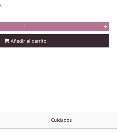
x
+
Añadir al carrito
Cuidados