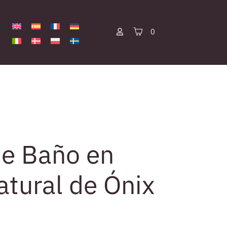
0
de Baño en
atural de Ónix