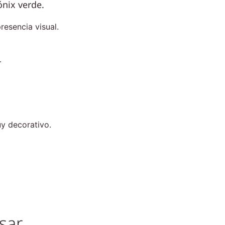
ónix verde
.
resencia visual.
.
uy decorativo.
sar