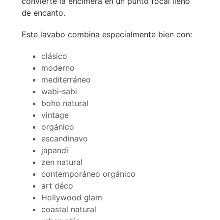
convierte la encimera en un punto focal lleno
de encanto.
Este lavabo combina especialmente bien con:
clásico
moderno
mediterráneo
wabi‑sabi
boho natural
vintage
orgánico
escandinavo
japandi
zen natural
contemporáneo orgánico
art déco
Hollywood glam
coastal natural