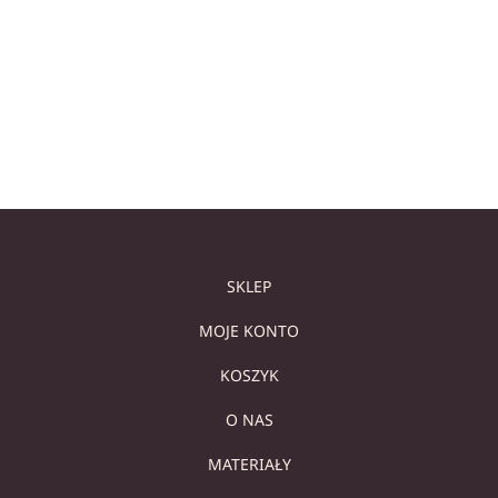
LUKSUSOWY AKCENT
Sold out
Sold out
Dowiedz się więcej
Dowiedz się więcej
SKLEP
MOJE KONTO
KOSZYK
O NAS
MATERIAŁY