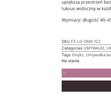
upiększa przestrzeń bez
luksus widoczny w każd
Wymiary
: długość 40–4
SKU
FZ-LG-ONX-122
UMYWALKI
U
Categorias
,
Onyks
Umywalka ła
Tags
,
Na stanie
-