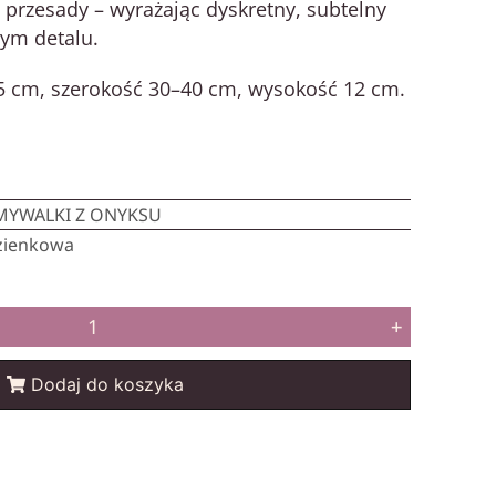
 przesady – wyrażając dyskretny, subtelny
ym detalu.
5 cm, szerokość 30–40 cm, wysokość 12 cm.
MYWALKI Z ONYKSU
zienkowa
+
Dodaj do koszyka