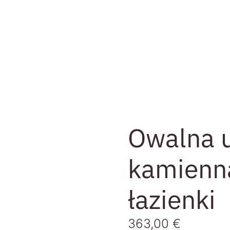
Owalna 
kamienna
łazienki
363,00
€