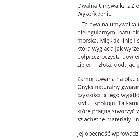
Owalna Umywalka z Zi
Wykończeniu
– Ta owalna umywalka 
nieregularnym, natura
morską. Miękkie linie i
która wygląda jak wyrze
półprzezroczysta powier
zieleni i złota, dodając 
Zamontowana na blacie 
Onyks naturalny gwaran
czystości, a jego wyjąt
stylu i spokoju. Ta ka
które pragną stworzyć 
szlachetne materiały i 
Jej obecność wprowadza