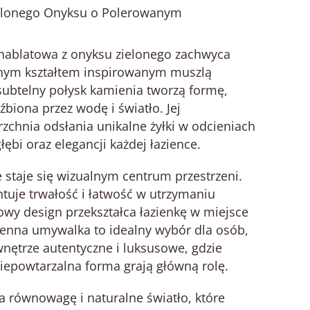
elonego Onyksu o Polerowanym
nablatowa z onyksu zielonego zachwyca
lnym kształtem inspirowanym muszlą
 subtelny połysk kamienia tworzą formę,
źbiona przez wodę i światło. Jej
zchnia odsłania unikalne żyłki w odcieniach
głębi oraz elegancji każdej łazience.
staje się wizualnym centrum przestrzeni.
tuje trwałość i łatwość w utrzymaniu
kowy design przekształca łazienkę w miejsce
mienna umywalka to idealny wybór dla osób,
wnętrze autentyczne i luksusowe, gdzie
niepowtarzalna forma grają główną rolę.
 równowagę i naturalne światło, które