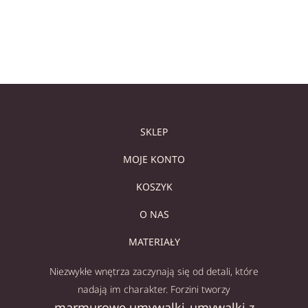
Dowiedz się więcej
Dowiedz się więcej
SKLEP
MOJE KONTO
KOSZYK
O NAS
MATERIAŁY
Niezwykłe wnętrza zaczynają się od detali, które
nadają im charakter. Forzini tworzy
marmurowe umywalki
umywalki z