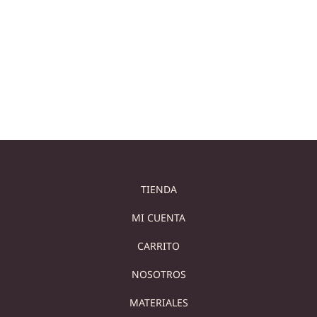
PIEDRA NATURAL
Cómo Limpiar Lavabos de Piedra: Guía Completa para el
Cuidado del Mármol, Ónix y Otras Piedras Naturales Los
TIENDA
MI CUENTA
CARRITO
NOSOTROS
MATERIALES