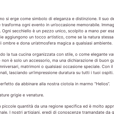
rmo si erge come simbolo di eleganza e distinzione. Il suo 
e trasforma ogni evento in un’occasione memorabile. Immagi
 Ogni secchiello è un pezzo unico, scolpito a mano per esa
cie aggiungono un tocco artistico, come se la natura stessa 
o di ombre e dona un’atmosfera magica a qualsiasi ambiente.
do la tua cucina organizzata con stile, o come elegante v
non è solo un accessorio, ma una dichiarazione di buon gust
nniversari, matrimoni o qualsiasi occasione speciale. Con il 
ali, lasciando un’impressione duratura su tutti i tuoi ospiti.
perfetto da abbinare alla nostra ciotola in marmo “Helios”.
ure grigie e venature.
n piccole quantità da una regione specifica ed è molto appr
ale. I nostri artigiani, eredi di conoscenze tramandate da g