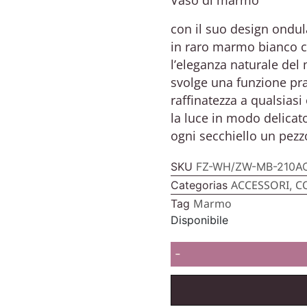
con il suo design ondula
in raro marmo bianco c
l’eleganza naturale de
svolge una funzione pr
raffinatezza a qualsiasi
la luce in modo delicat
ogni secchiello un pezz
SKU
FZ-WH/ZW-MB-210A
ACCESSORI
C
Categorias
,
Marmo
Tag
Disponibile
-