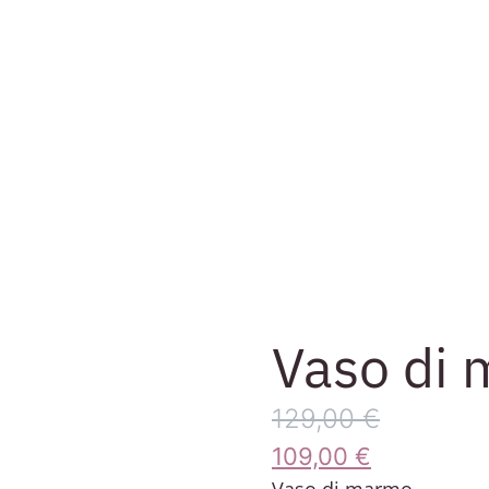
Vaso di 
129,00
€
109,00
€
Vaso di marmo