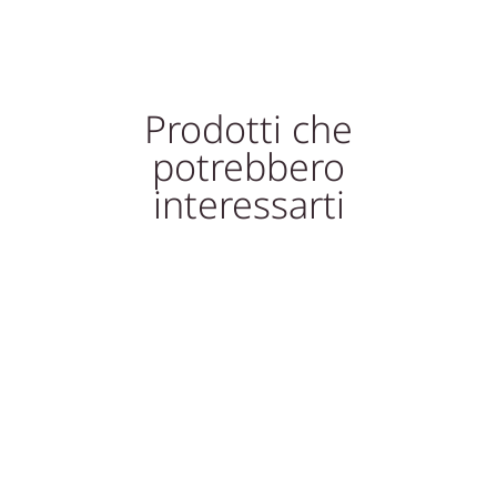
Prodotti che
potrebbero
interessarti
So
In offerta!
In offerta!