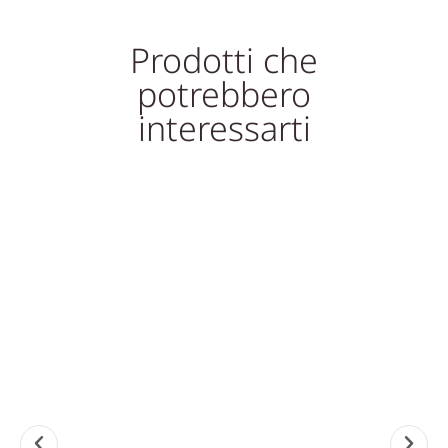
Prodotti che
potrebbero
interessarti
In offerta!
I
LAVABI MARMO, LAVANDINI
TAVOLI, TAVOLINI IN