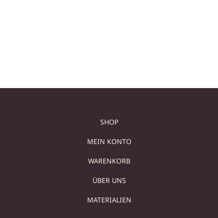
FOSSIL
S
659,00
€
579,00
€
259,00
€
In den Warenkorb
In den Warenkorb
SHOP
MEIN KONTO
WARENKORB
ÜBER UNS
MATERIALIEN