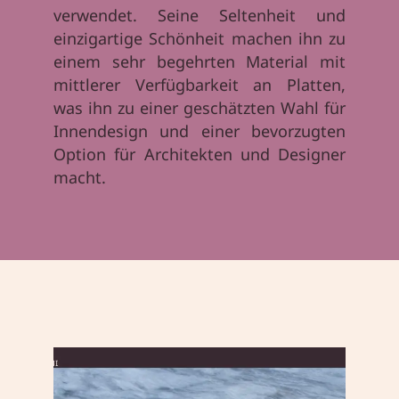
verwendet. Seine Seltenheit und
einzigartige Schönheit machen ihn zu
einem sehr begehrten Material mit
mittlerer Verfügbarkeit an Platten,
was ihn zu einer geschätzten Wahl für
Innendesign und einer bevorzugten
Option für Architekten und Designer
macht.