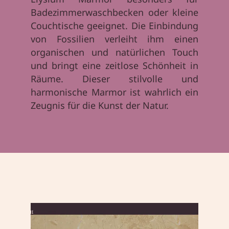
Badezimmerwaschbecken oder kleine
Couchtische geeignet. Die Einbindung
von Fossilien verleiht ihm einen
organischen und natürlichen Touch
und bringt eine zeitlose Schönheit in
Räume. Dieser stilvolle und
harmonische Marmor ist wahrlich ein
Zeugnis für die Kunst der Natur.