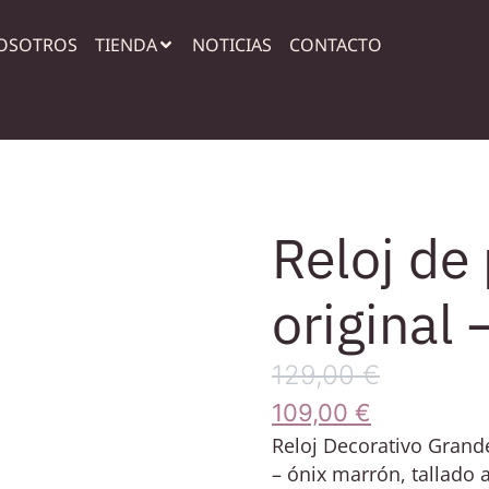
OSOTROS
TIENDA
NOTICIAS
CONTACTO
Reloj de
original
129,00
€
109,00
€
Reloj Decorativo Grand
– ónix marrón, tallado 