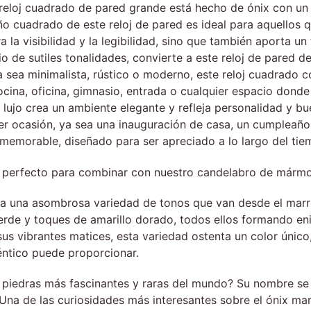
a reloj cuadrado de pared grande está hecho de ónix con un
ño cuadrado de este reloj de pared es ideal para aquellos q
la visibilidad y la legibilidad, sino que también aporta un
io de sutiles tonalidades, convierte a este reloj de pared 
a sea minimalista, rústico o moderno, este reloj cuadrado c
cocina, oficina, gimnasio, entrada o cualquier espacio dond
 lujo crea un ambiente elegante y refleja personalidad y b
er ocasión, ya sea una inauguración de casa, un cumpleaño
o memorable, diseñado para ser apreciado a lo largo del t
 es perfecto para combinar con nuestro candelabro de mármo
ta una asombrosa variedad de tonos que van desde el marró
rde y toques de amarillo dorado, todos ellos formando eni
s vibrantes matices, esta variedad ostenta un color único,
téntico puede proporcionar.
s piedras más fascinantes y raras del mundo? Su nombre se
Una de las curiosidades más interesantes sobre el ónix marr