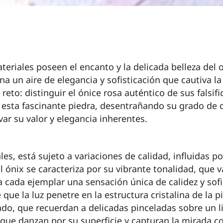
teriales poseen el encanto y la delicada belleza del 
a un aire de elegancia y sofisticación que cautiva la
to: distinguir el ónice rosa auténtico de sus falsifi
 esta fascinante piedra, desentrañando su grado de ca
ar su valor y elegancia inherentes.
es, está sujeto a variaciones de calidad, influidas po
l ónix se caracteriza por su vibrante tonalidad, que v
 cada ejemplar una sensación única de calidez y sofi
e que la luz penetre en la estructura cristalina de la
ado, que recuerdan a delicadas pinceladas sobre un li
que danzan por su superficie y capturan la mirada con