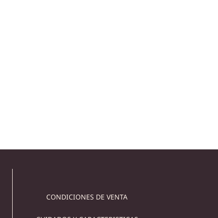
CÓMO ELEGIR EL MATERIAL PARA
LAVABO DE BAÑO
Cómo elegir el material más adecuado para un
lavabo de baño Elegir el lavabo del baño puede
parecer
CONDICIONES DE VENTA