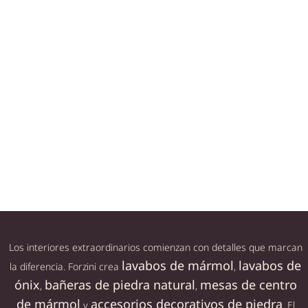
PESAS DECORATIVAS – UN NUEVO
CONCEPTO PARA ENTRENAMIENTO
Pesas Decorativas – Un Nuevo Concepto para el
Ejercicio en Casa Durante décadas, el equipamiento
de gimnasio ha
Los interiores extraordinarios comienzan con detalles que marcan
lavabos de mármol
lavabos de
la diferencia. Forzini crea
,
ónix
bañeras de piedra natural
mesas de centro
,
,
de mármol
accesorios decorativos de piedra
y
. El