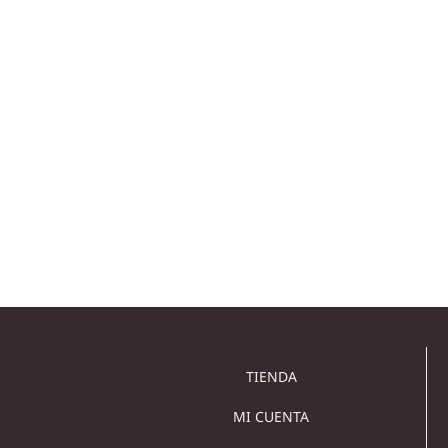
MANTENIMIENTO DEL LAVABO DE
MÁRMOL, SIN COMPLICACIONES
¿Cómo es el mantenimiento de un lavabo de
mármol? Más fácil de lo que imaginas. Muchas
personas creen
TIENDA
MI CUENTA