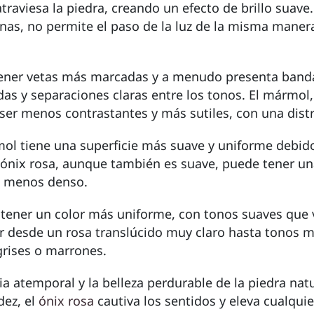
atraviesa la piedra, creando un efecto de brillo sua
inas, no permite el paso de la luz de la misma mane
 tener vetas más marcadas y a menudo presenta banda
das y separaciones claras entre los tonos. El mármol
 ser menos contrastantes y más sutiles, con una dist
rmol tiene una superficie más suave y uniforme debid
l ónix rosa, aunque también es suave, puede tener un
s menos denso.
 tener un color más uniforme, con tonos suaves que 
iar desde un rosa translúcido muy claro hasta tonos
grises o marrones.
ia atemporal y la belleza perdurable de la piedra nat
dez, el
ónix rosa
cautiva los sentidos y eleva cualquie