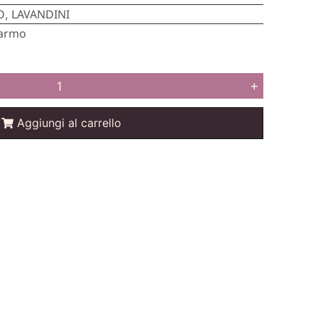
O
LAVANDINI
,
armo
+
Aggiungi al carrello