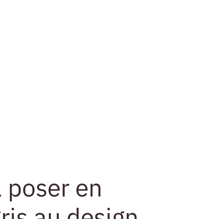
 poser en
ris au design