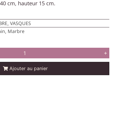
40 cm, hauteur 15 cm.
BRE
VASQUES
,
ain
Marbre
,
+
Ajouter au panier