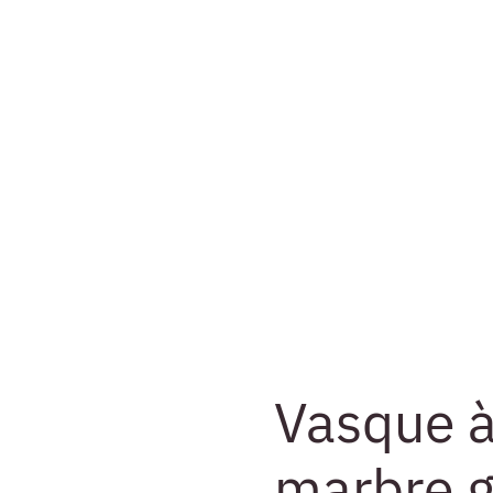
Vasque à
marbre g