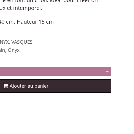
x et intemporel.
40 cm, Hauteur 15 cm
ONYX
VASQUES
,
ain
Onyx
,
+
Ajouter au panier