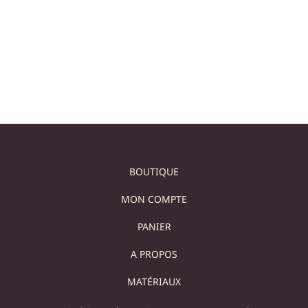
NOIR
SALLE DE BAIN
Sold out
319,00
€
Lire la suite
Ajouter au panier
BOUTIQUE
MON COMPTE
PANIER
A PROPOS
MATÉRIAUX