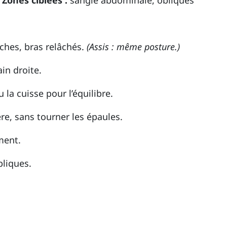
)
Zones ciblées :
sangle abdominale, obliques
ches, bras relâchés.
(Assis : même posture.)
in droite.
la cuisse pour l’équilibre.
tère, sans tourner les épaules.
ment.
bliques.