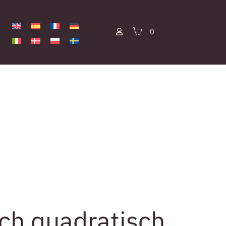
0
ch quadratisch