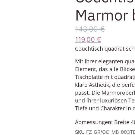
Marmor b
143,00
€
119,00
€
Couchtisch quadratisc
Mit ihrer eleganten quad
Element, das alle Blick
Tischplatte mit quadra
klare Ästhetik, die perf
passt. Die Marmoroberf
und ihrer luxuriösen Tex
Tiefe und Charakter in 
Abmessungen:
Breite 
SKU
FZ-GR/OC-MB-003T