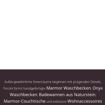
N,
MARMOR WASCHBECKEN,
MARMOR WASCHBECKEN,
WASCHBECKEN
WASCHBECKEN
EN
RUNDES WASCHBECKEN
KLEINES MARMOR
AUS WEISSEM MARMOR
AUFSATZWASCHBECKEN
FÜR GÄSTE‑WC
239,00
€
319,00
€
In den Warenkorb
In den Warenkorb
Außergewöhnliche Innenräume beginnen mit prägenden Details.
Marmor Waschbecken
Onyx
Forzini formt handgefertigte
,
Waschbecken
Badewannen aus Naturstein
,
,
Marmor-Couchtische
Wohnaccessoires
und exklusive