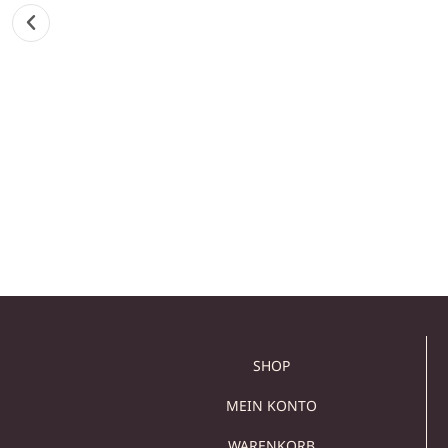
MARMOR WASCHBECKEN,
MARMOR WASCHBECKE
WASCHBECKEN
WASCHBECKEN
WASCHBECKEN
RUNDES WASCHBECK
SCHWARZ MARMOR
AUS SCHWARZEM
FOSSIL
MARMOR
259,00
€
Sold out
In den Warenkorb
Weiterlesen
SHOP
MEIN KONTO
WARENKORB