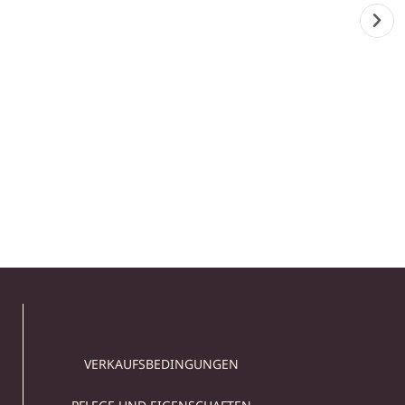
MARMOR WASCHBECKEN,
WASCHBECKEN
WASCHTISCH AUS
SCHWARZEM MARMOR
239,00
€
In den Warenkorb
VERKAUFSBEDINGUNGEN