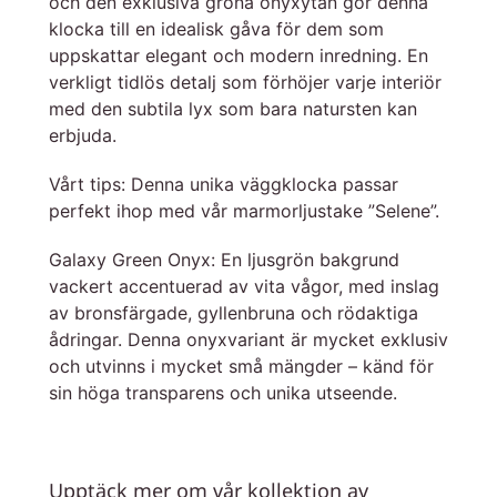
och den exklusiva gröna onyxytan gör denna
klocka till en idealisk gåva för dem som
uppskattar elegant och modern inredning. En
verkligt tidlös detalj som förhöjer varje interiör
med den subtila lyx som bara natursten kan
erbjuda.
Vårt tips: Denna unika väggklocka passar
perfekt ihop med vår marmorljustake ”Selene”.
Galaxy Green Onyx: En ljusgrön bakgrund
vackert accentuerad av vita vågor, med inslag
av bronsfärgade, gyllenbruna och rödaktiga
ådringar. Denna onyxvariant är mycket exklusiv
och utvinns i mycket små mängder – känd för
sin höga transparens och unika utseende.
Upptäck mer om vår kollektion av