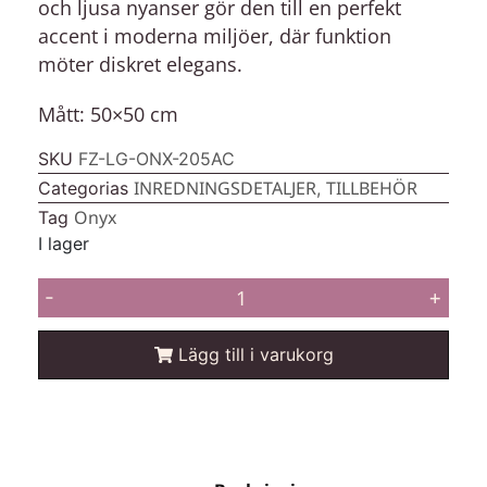
och ljusa nyanser gör den till en perfekt
accent i moderna miljöer, där funktion
möter diskret elegans.
Mått: 50×50 cm
SKU
FZ-LG-ONX-205AC
INREDNINGSDETALJER
TILLBEHÖR
Categorias
,
Onyx
Tag
I lager
-
+
Lägg till i varukorg