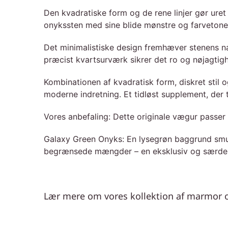
Den kvadratiske form og de rene linjer gør uret 
onykssten med sine blide mønstre og farvetoner s
Det minimalistiske design fremhæver stenens na
præcist kvartsurværk sikrer det ro og nøjagtigh
Kombinationen af kvadratisk form, diskret stil 
moderne indretning. Et tidløst supplement, der t
Vores anbefaling: Dette originale vægur passe
Galaxy Green Onyks: En lysegrøn baggrund smuk
begrænsede mængder – en eksklusiv og særdele
Lær mere om vores kollektion af marmor o