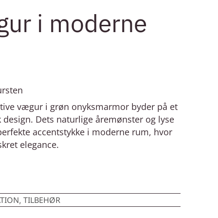
gur i moderne
ursten
ative vægur i grøn onyksmarmor byder på et
sk design. Dets naturlige åremønster og lyse
 perfekte accentstykke i moderne rum, hvor
skret elegance.
TION
TILBEHØR
,