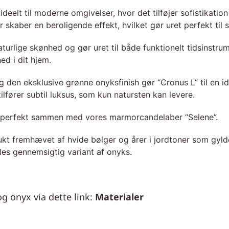
ideelt til moderne omgivelser, hvor det tilføjer sofistikat
kaber en beroligende effekt, hvilket gør uret perfekt til s
turlige skønhed og gør uret til både funktionelt tidsinstru
ed i dit hjem.
og den eksklusive grønne onyksfinish gør “Cronus L” til en 
ilfører subtil luksus, som kun natursten kan levere.
r perfekt sammen med vores marmorcandelaber “Selene”.
t fremhævet af hvide bølger og årer i jordtoner som gyld
s gennemsigtig variant af onyks.
g onyx via dette link:
Materialer