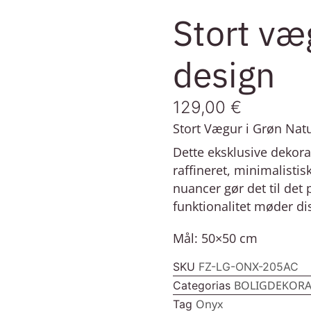
Stort væ
design
129,00
€
Stort Vægur i Grøn Nat
Dette eksklusive dekor
raffineret, minimalisti
nuancer gør det til det
funktionalitet møder di
Mål: 50×50 cm
SKU
FZ-LG-ONX-205AC
BOLIGDEKORA
Categorias
Onyx
Tag