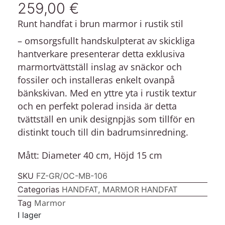
259,00
€
Runt handfat i brun marmor i rustik stil
– omsorgsfullt handskulpterat av skickliga
hantverkare presenterar detta exklusiva
marmortvättställ inslag av snäckor och
fossiler och installeras enkelt ovanpå
bänkskivan. Med en yttre yta i rustik textur
och en perfekt polerad insida är detta
tvättställ en unik designpjäs som tillför en
distinkt touch till din badrumsinredning.
Mått: Diameter 40 cm, Höjd 15 cm
SKU
FZ-GR/OC-MB-106
HANDFAT
MARMOR HANDFAT
Categorias
,
Marmor
Tag
I lager