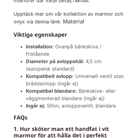
interiörer där varje detalj räknas.
Upptäck mer om vår kollektion av marmor och
Material
onyx via denna länk:
Viktiga egenskaper
Installation:
Ovanpå bänkskiva /
fristående
Diameter på avloppshål:
4,5 cm
(europeisk standard)
Kompatibelt avlopp:
Universell ventil utan
bräddavlopp (ingår ej)
Kompatibel blandare:
Bänkskive- eller
väggmonterad blandare (ingår ej)
Ingår ej:
Sifon, avloppsventil, blandare
FAQs
1. Hur sköter man ett handfat i vit
marmor för att hålla det i perfekt