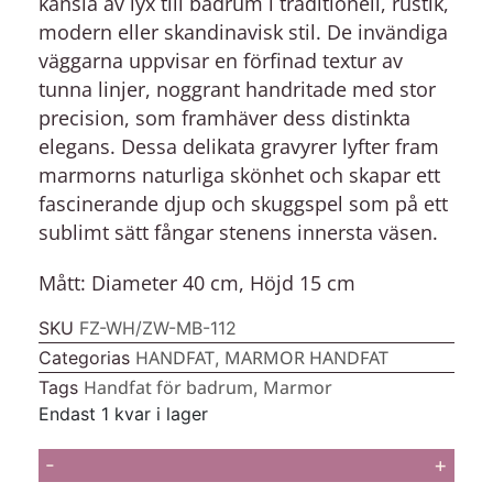
känsla av lyx till badrum i traditionell, rustik,
modern eller skandinavisk stil. De invändiga
väggarna uppvisar en förfinad textur av
tunna linjer, noggrant handritade med stor
precision, som framhäver dess distinkta
elegans. Dessa delikata gravyrer lyfter fram
marmorns naturliga skönhet och skapar ett
fascinerande djup och skuggspel som på ett
sublimt sätt fångar stenens innersta väsen.
Mått: Diameter 40 cm, Höjd 15 cm
SKU
FZ-WH/ZW-MB-112
HANDFAT
MARMOR HANDFAT
Categorias
,
Handfat för badrum
Marmor
Tags
,
Endast 1 kvar i lager
-
+