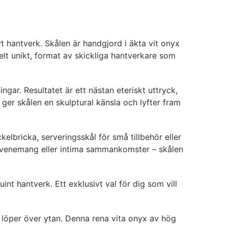
t hantverk. Skålen är handgjord i äkta vit onyx
elt unikt, format av skickliga hantverkare som
gar. Resultatet är ett nästan eteriskt uttryck,
ger skålen en skulptural känsla och lyfter fram
lbricka, serveringsskål för små tillbehör eller
r, evenemang eller intima sammankomster – skålen
nt hantverk. Ett exklusivt val för dig som vill
 löper över ytan. Denna rena vita onyx av hög