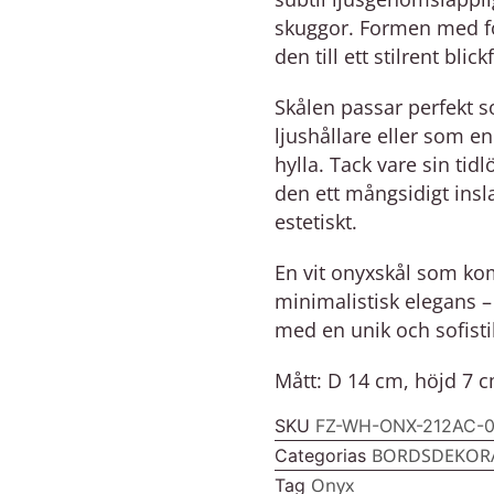
skuggor. Formen med fot
den till ett stilrent blic
Skålen passar perfekt s
ljushållare eller som e
hylla. Tack vare sin tid
den ett mångsidigt insl
estetiskt.
En vit onyxskål som ko
minimalistisk elegans – 
med en unik och sofisti
Mått: D 14 cm, höjd 7 
SKU
FZ-WH-ONX-212AC-
BORDSDEKOR
Categorias
Onyx
Tag