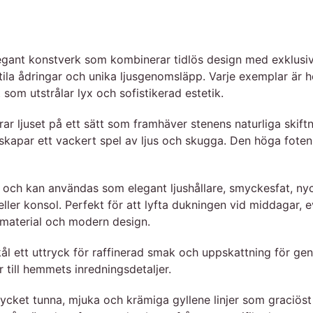
legant konstverk som kombinerar tidlös design med exklusiv
tila ådringar och unika ljusgenomsläpp. Varje exemplar är h
 som utstrålar lyx och sofistikerad estetik.
 ljuset på ett sätt som framhäver stenens naturliga skiftnin
skapar ett vackert spel av ljus och skugga. Den höga foten 
och kan användas som elegant ljushållare, smyckesfat, nycke
 eller konsol. Perfekt för att lyfta dukningen vid middaga
rmaterial och modern design.
 ett uttryck för raffinerad smak och uppskattning för genui
r till hemmets inredningsdetaljer.
ycket tunna, mjuka och krämiga gyllene linjer som graciöst