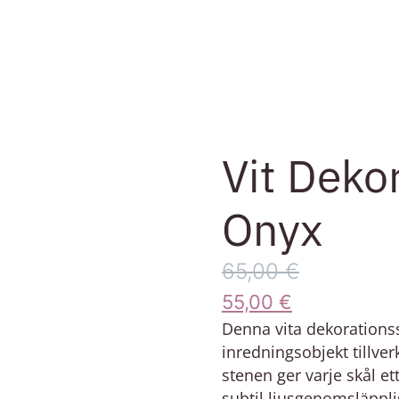
Vit Dekor
Onyx
65,00
€
55,00
€
Denna vita dekorationss
inredningsobjekt tillve
stenen ger varje skål e
subtil ljusgenomsläppl