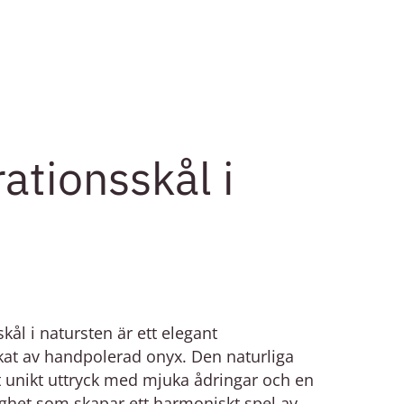
ationsskål i
kål i natursten är ett elegant
rkat av handpolerad onyx. Den naturliga
tt unikt uttryck med mjuka ådringar och en
ighet som skapar ett harmoniskt spel av