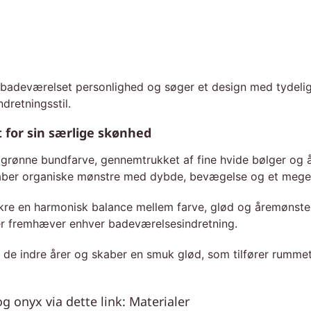
re badeværelset personlighed og søger et design med tydel
dretningsstil.
 for sin særlige skønhed
rønne bundfarve, gennemtrukket af fine hvide bølger og år
skaber organiske mønstre med dybde, bevægelse og et meget 
kre en harmonisk balance mellem farve, glød og åremønste
 der fremhæver enhver badeværelsesindretning.
de indre årer og skaber en smuk glød, som tilfører rummet
 onyx via dette link: Materialer