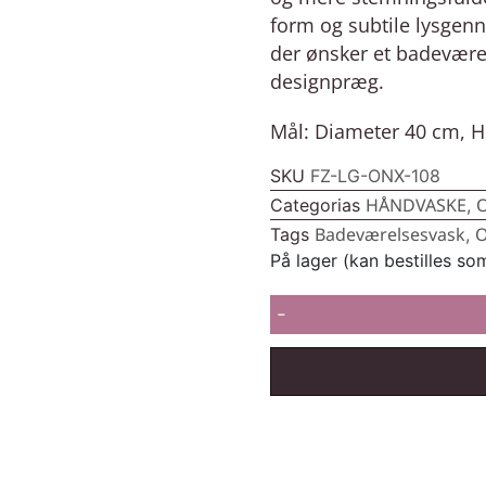
form og subtile lysgenn
der ønsker et badevære
designpræg.
Mål: Diameter 40 cm, 
SKU
FZ-LG-ONX-108
HÅNDVASKE
Categorias
,
Badeværelsesvask
O
Tags
,
På lager (kan bestilles so
-