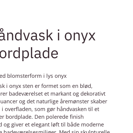
åndvask i onyx
bordplade
ed blomsterform i lys onyx
k i onyx sten er formet som en blød,
ører badeværelset et markant og dekorativt
nuancer og det naturlige åremønster skaber
l i overfladen, som gør håndvasken til et
er bordplade. Den polerede finish
og giver et elegant løft til både moderne
 badeværelsesmiljøer. Med sin skulpturelle