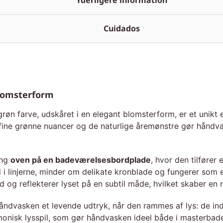
Yderligere information
Cuidados
blomsterform
grøn farve, udskåret i en elegant blomsterform, er et unikt 
 fine grønne nuancer og de naturlige åremønstre gør håndvas
ing
oven på en badeværelsesbordplade
, hvor den tilfører
 i linjerne, minder om delikate kronblade og fungerer som
og reflekterer lyset på en subtil måde, hvilket skaber en 
åndvasken et levende udtryk, når den rammes af lys: de indr
rmonisk lys­spil, som gør håndvasken ideel både i masterba