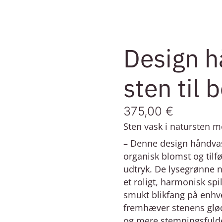
Design h
sten til 
375,00
€
Sten vask i natursten m
– Denne design håndvas
organisk blomst og tilf
udtryk. De lysegrønne 
et roligt, harmonisk spi
smukt blikfang på enhv
fremhæver stenens glød 
og mere stemningsfulde