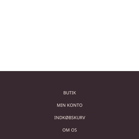
SOFABORD TIL STUE –
SOFABORD – RUNDT
BORD I NATURSTEN
STUEBORD I
NATURSTEN
659,00
€
579,00
€
659,00
€
569,00
€
Tilføj til kurv
Tilføj til kurv
BUTIK
MIN KONTO
INDKØBSKURV
OM OS