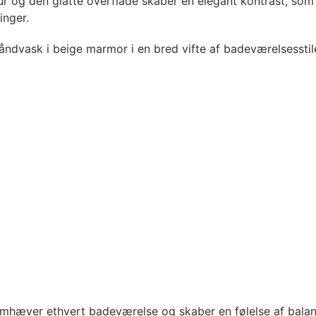
r og den glatte overflade skaber en elegant kontrast, som 
inger.
håndvask i beige marmor i en bred vifte af badeværelsessti
 fremhæver ethvert badeværelse og skaber en følelse af ba