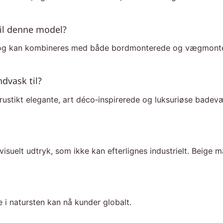
til denne model?
b og kan kombineres med både bordmonterede og vægmonte
dvask til?
 rustikt elegante, art déco‑inspirerede og luksuriøse badev
visuelt udtryk, som ikke kan efterlignes industrielt. Beige 
e i natursten kan nå kunder globalt.