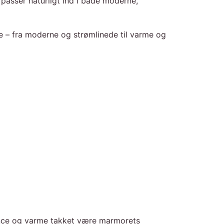
passer naturligt ind i både moderne,
le – fra moderne og strømlinede til varme og
lance og varme takket være marmorets