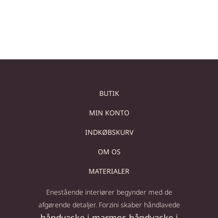
Tilføj til kurv
Tilføj til kurv
BUTIK
MIN KONTO
INDKØBSKURV
OM OS
MATERIALER
Enestående interiører begynder med de
afgørende detaljer. Forzini skaber håndlavede
håndvaske i marmor
håndvaske i