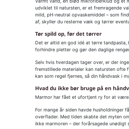
Varmt vand, en blød mikrofiberklud og et m
udviklet til natursten, er et fremragende v
mild, pH-neutral opvaskemiddel – som findes
af, skyller du resterne væk og tørrer eventu
Tør spild op, før det tørrer
Det er altid en god idé at tørre tandpasta, 
forhindre pletter og gør den daglige rengø
Selv hvis hverdagen tager over, er der ing
fremstillede materialer kan natursten ofte 
kan som regel fjernes, så din håndvask i m
Hvad du ikke bør bruge på en hånd
Marmor har fået et ufortjent ry for at væ
For mange år siden havde husholdninger få
overflader. Med tiden skabte det myten om,
ikke marmoren – der forårsagede unødigt s