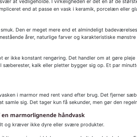
svær at vedligeholde. I virkeligheden er det en af de størs
liceret end at passe en vask i keramik, porcelæn eller gla
smuk. Den er meget mere end et almindeligt badeværelsesel
nestående årer, naturlige farver og karakteristiske mønstr
r ikke konstant rengøring. Det handler om at gøre pleje a
il sæberester, kalk eller pletter bygger sig op. Et par minutt
vasken i marmor med rent vand efter brug. Det fjerner sæb
or at samle sig. Det tager kun få sekunder, men gør den reg
af en marmorlignende håndvask
t og kræver ikke dyre eller svære produkter.