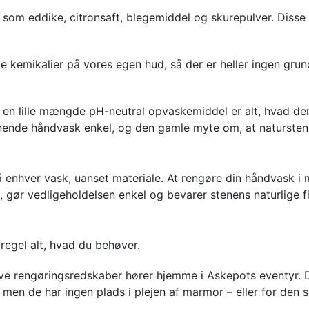
r som eddike, citronsaft, blegemiddel og skurepulver. Diss
e kemikalier på vores egen hud, så der er heller ingen grun
 en lille mængde pH-neutral opvaskemiddel er alt, hvad der s
nende håndvask enkel, og den gamle myte om, at natursten e
å enhver vask, uanset materiale. At rengøre din håndvask i
e, gør vedligeholdelsen enkel og bevarer stenens naturlige fi
regel alt, hvad du behøver.
ve rengøringsredskaber hører hjemme i Askepots eventyr. 
men de har ingen plads i plejen af marmor – eller for den 