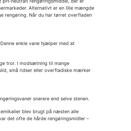
t pH-neutralt rengøringsmiddel, der er
permarkeder. Alternativt er en lille mængde
ge rengøring. Når du har tørret overfladen
nd. Denne enkle vane hjælper med at
ge tror. I modsætning til mange
slid, små ridser eller overfladiske mærker
engøringsvaner snarere end selve stenen.
emikalier blev brugt på næsten alle
 var det ofte de hårde rengøringsmidler –