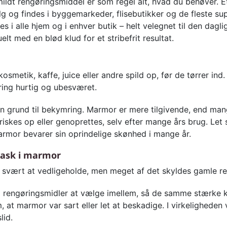
ildt rengøringsmiddel er som regel alt, hvad du behøver. E
alg og findes i byggemarkeder, flisebutikker og de fleste su
 i alle hjem og i enhver butik – helt velegnet til den dagli
elt med en blød klud for et stribefrit resultat.
kosmetik, kaffe, juice eller andre spild op, før de tørrer i
ring hurtig og ubesværet.
en grund til bekymring. Marmor er mere tilgivende, end man
friskes op eller genoprettes, selv efter mange års brug. Let 
armor bevarer sin oprindelige skønhed i mange år.
vask i marmor
re svært at vedligeholde, men meget af det skyldes gamle r
 rengøringsmidler at vælge imellem, så de samme stærke k
 at marmor var sart eller let at beskadige. I virkeligheden
lid.