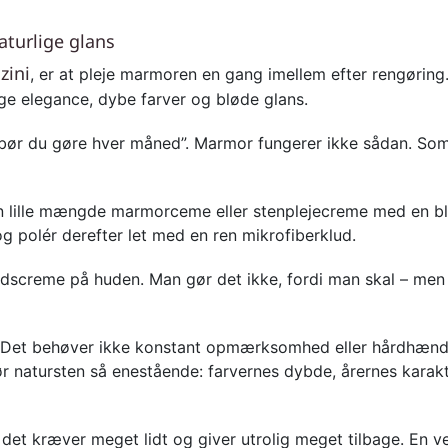
aturlige glans
zini
, er at pleje marmoren en gang imellem efter rengøring. D
e elegance, dybe farver og bløde glans.
t bør du gøre hver måned”. Marmor fungerer ikke sådan. Som
en lille mængde marmorceme eller stenplejecreme med en blø
og polér derefter let med en ren mikrofiberklud.
dscreme på huden. Man gør det ikke, fordi man skal – men 
. Det behøver ikke konstant opmærksomhed eller hårdhændet b
ør natursten så enestående: farvernes dybde, årernes karakt
det kræver meget lidt og giver utrolig meget tilbage. En 