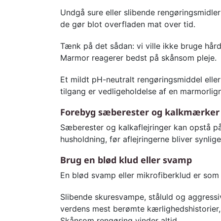
Undgå sure eller slibende rengøringsmidle
de gør blot overfladen mat over tid.
Tænk på det sådan: vi ville ikke bruge hård
Marmor reagerer bedst på skånsom pleje.
Et mildt pH-neutralt rengøringsmiddel eller
tilgang er vedligeholdelse af en marmorlig
Forebyg sæberester og kalkmærker
Sæberester og kalkaflejringer kan opstå p
husholdning, før aflejringerne bliver synlig
Brug en blød klud eller svamp
En blød svamp eller mikrofiberklud er som 
Slibende skuresvampe, ståluld og aggressi
verdens mest berømte kærlighedshistorier, 
Skånsom rengøring vinder altid.