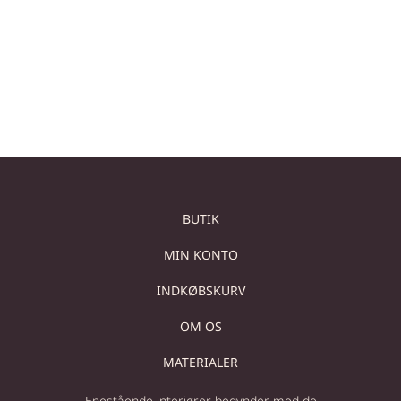
Sådan vælger du det mest egnede materiale til en
håndvask i badeværelset At vælge en håndvask kan virke
BUTIK
MIN KONTO
INDKØBSKURV
OM OS
MATERIALER
Enestående interiører begynder med de