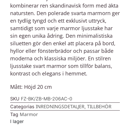
kombinerar ren skandinavisk form med äkta
natursten. Den polerade svarta marmorn ger
en tydlig tyngd och ett exklusivt uttryck,
samtidigt som varje
marmor ljusstake
har
sin egen unika ådring. Den minimalistiska
siluetten gör den enkel att placera på bord,
hyllor eller fönsterbrädor och passar både
moderna och klassiska miljöer. En stilren
ljusstake svart marmor
som tillför balans,
kontrast och elegans i hemmet.
Mått:
Höjd 20 cm
SKU
FZ-BK/ZB-MB-206AC-0
INREDNINGSDETALJER
TILLBEHÖR
Categorias
,
Marmor
Tag
I lager