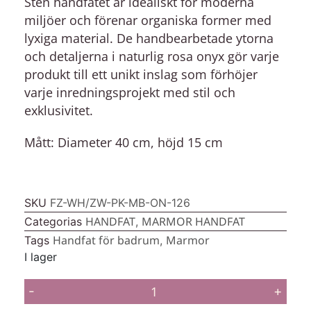
Sten handfatet är idealiskt för moderna
miljöer och förenar organiska former med
lyxiga material. De handbearbetade ytorna
och detaljerna i naturlig rosa onyx gör varje
produkt till ett unikt inslag som förhöjer
varje inredningsprojekt med stil och
exklusivitet.
Mått:
Diameter 40 cm, höjd 15 cm
SKU
FZ-WH/ZW-PK-MB-ON-126
HANDFAT
MARMOR HANDFAT
Categorias
,
Handfat för badrum
Marmor
Tags
,
I lager
-
+