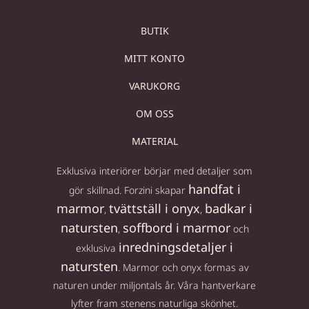
BUTIK
MITT KONTO
VARUKORG
OM OSS
MATERIAL
Exklusiva interiörer börjar med detaljer som
handfat i
gör skillnad. Forzini skapar
marmor
tvättställ i onyx
badkar i
,
,
natursten
soffbord i marmor
,
och
inredningsdetaljer i
exklusiva
natursten
. Marmor och onyx formas av
naturen under miljontals år. Våra hantverkare
lyfter fram stenens naturliga skönhet.