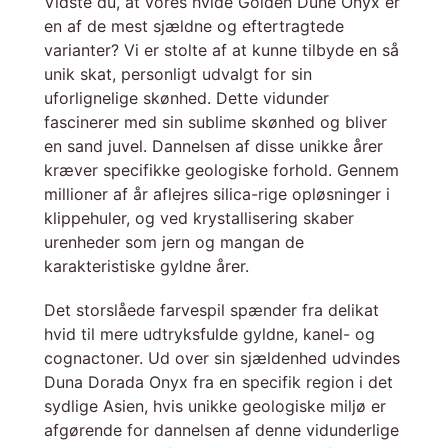
Vidste du, at vores hvide Golden Dune Onyx er
en af de mest sjældne og eftertragtede
varianter? Vi er stolte af at kunne tilbyde en så
unik skat, personligt udvalgt for sin
uforlignelige skønhed. Dette vidunder
fascinerer med sin sublime skønhed og bliver
en sand juvel. Dannelsen af disse unikke årer
kræver specifikke geologiske forhold. Gennem
millioner af år aflejres silica-rige opløsninger i
klippehuler, og ved krystallisering skaber
urenheder som jern og mangan de
karakteristiske gyldne årer.
Det storslåede farvespil spænder fra delikat
hvid til mere udtryksfulde gyldne, kanel- og
cognactoner. Ud over sin sjældenhed udvindes
Duna Dorada Onyx fra en specifik region i det
sydlige Asien, hvis unikke geologiske miljø er
afgørende for dannelsen af denne vidunderlige