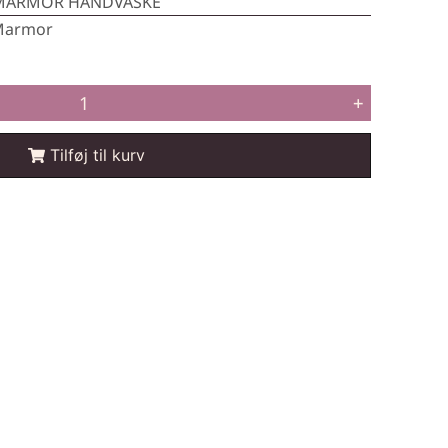
MARMOR HÅNDVASKE
Marmor
+
Tilføj til kurv