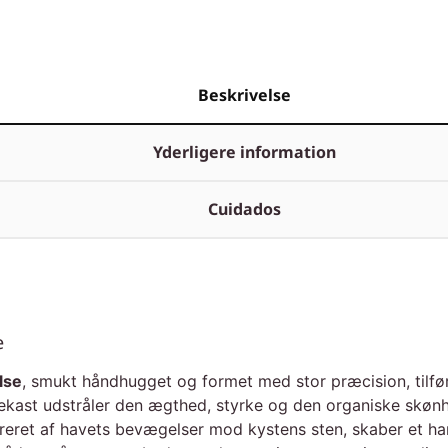
Beskrivelse
Yderligere information
Cuidados
e
lse
, smukt håndhugget og formet med stor præcision, tilføre
 øjekast udstråler den ægthed, styrke og den organiske sk
reret af havets bevægelser mod kystens sten, skaber et harm