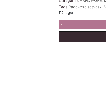
HÅNDVASKE
Categorias
,
Badeværelsesvask
Tags
,
På lager
-