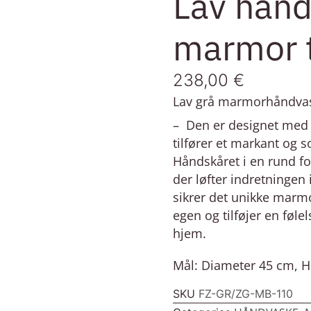
Lav hånd
marmor t
238,00
€
Lav grå marmorhåndva
– Den er designet med e
tilfører et markant og s
Håndskåret i en rund f
der løfter indretningen 
sikrer det unikke marmo
egen og tilføjer en følel
hjem.
Mål: Diameter 45 cm, 
SKU
FZ-GR/ZG-MB-110