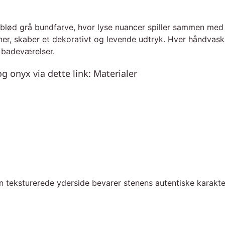
lød grå bundfarve, hvor lyse nuancer spiller sammen med m
er, skaber et dekorativt og levende udtryk. Hver håndvask h
e badeværelser.
 onyx via dette link: Materialer
en teksturerede yderside bevarer stenens autentiske karakte