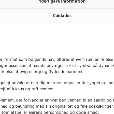
Yderligere information
Cuidados
 formet som bølgende hav, tilfører ethvert rum en følelse 
fanger essensen af havets bevægelse – et symbol på dynami
følelse af evig energi og flydende harmoni.
geligt udvalg af naturlig marmor, afspejler det ypperste 
rejf af luksus og raffinement.
ement, der forvandler enhver begivenhed til en særlig og
d og beundring med sin originalitet og fine udskæringer. 
og som afspejler ejerens personlighed og gode smag.