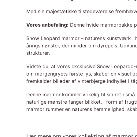
Med sin majestætiske tilstedeværelse fremhæve
Vores anbefaling:
Denne hvide marmorbakke pass
Snow Leopard marmor – naturens kunstværk i hv
åringsmønster, der minder om dyrepels. Udvund
strukturer.
Vidste du, at vores eksklusive Snow Leopardo-
om morgengryets første lys, skaber en visuel op
fremkalder billeder af vinterbjerge indhyllet 
Denne marmor kommer virkelig til sin ret i s
naturlige mønstre fanger blikket. I form af fru
marmor rummer en naturens hemmelighed, skabt t
Lær mere om vores kollektion af marmor o