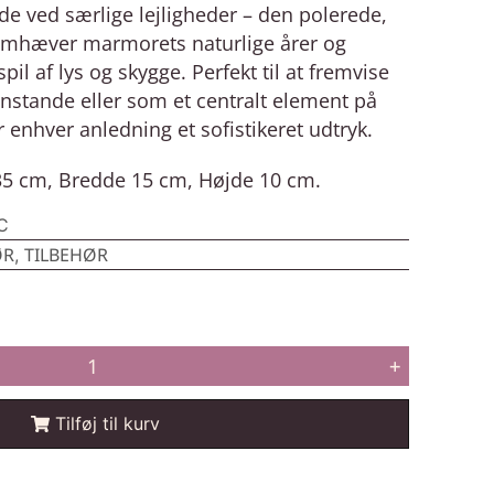
rde ved særlige lejligheder – den polerede,
emhæver marmorets naturlige årer og
pil af lys og skygge. Perfekt til at fremvise
nstande eller som et centralt element på
r enhver anledning et sofistikeret udtryk.
5 cm, Bredde 15 cm, Højde 10 cm.
C
ØR
TILBEHØR
,
+
Tilføj til kurv