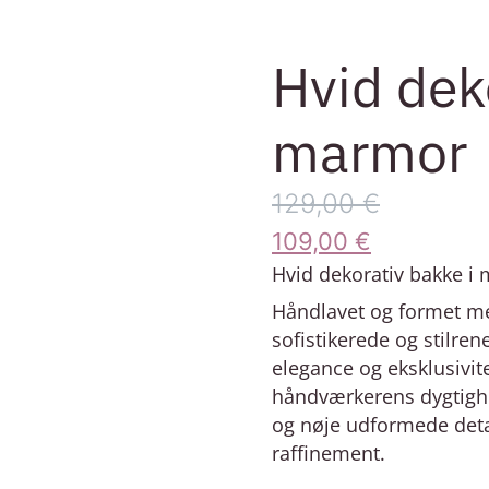
Hvid dek
marmor
129,00
€
109,00
€
Hvid dekorativ bakke i
Håndlavet og formet m
sofistikerede og stilrene
elegance og eksklusivite
håndværkerens dygtighe
og nøje udformede detal
raffinement.