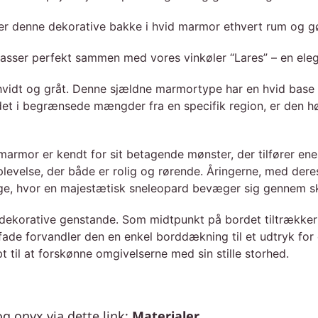
r denne dekorative bakke i hvid marmor ethvert rum og gør
er perfekt sammen med vores vinkøler “Lares” – en elegan
idt og gråt. Denne sjældne marmortype har en hvid base me
et i begrænsede mængder fra en specifik region, er den hø
marmor er kendt for sit betagende mønster, der tilfører e
levelse, der både er rolig og rørende. Åringerne, med deres
i tåge, hvor en majestætisk sneleopard bevæger sig gennem 
må dekorative genstande. Som midtpunkt på bordet tiltræk
gtfade forvandler den en enkel borddækning til et udtryk f
il at forskønne omgivelserne med sin stille storhed.
g onyx via dette link:
Materialer